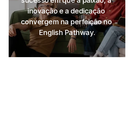
sucesso em que a paixão, a 
inovação e a dedicação 
convergem na perfeição no 
English Pathway.
Contacte-nos
agora!
Nome
Instituição
Correio eletrónico